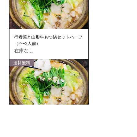
行者菜と山形牛もつ鍋セットハーフ
（2〜3人前）
在庫なし
送料無料
行者菜と山形牛もつ鍋セット（4〜5
人前）
価格
￥7,500