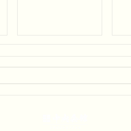
「中央会館夏祭りは食べ放
「夏
題！飲み放題！」
中！