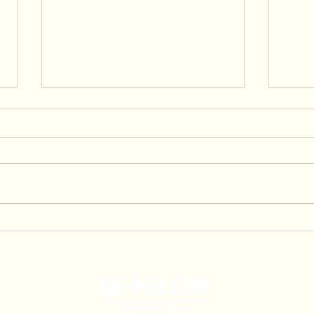
「中央会館夏祭りは食べ放
「夏
題！飲み放題！」
中！