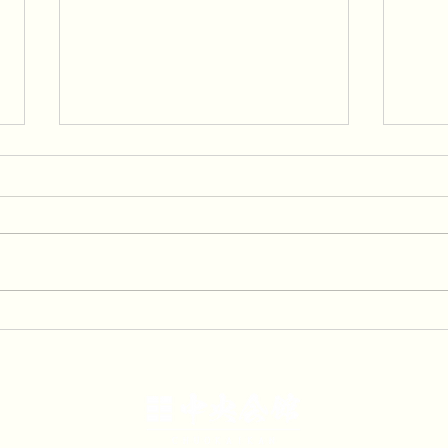
「中央会館夏祭りは食べ放
「夏
題！飲み放題！」
中！