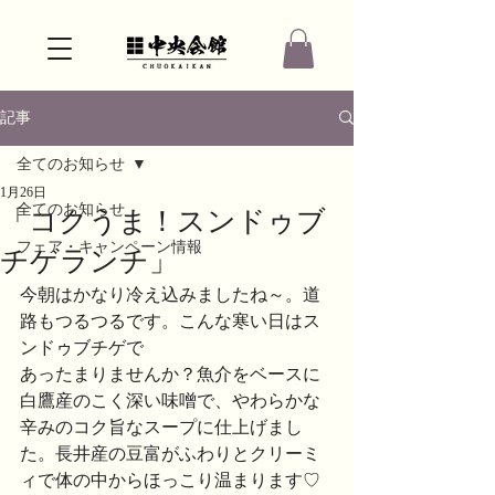
記事
全てのお知らせ
1月26日
全てのお知らせ
「コクうま！スンドゥブ
フェア・キャンペーン情報
チゲランチ」
今朝はかなり冷え込みましたね～。道
路もつるつるです。こんな寒い日はス
ンドゥブチゲで
あったまりませんか？魚介をベースに
白鷹産のこく深い味噌で、やわらかな
辛みのコク旨なスープに仕上げまし
た。長井産の豆富がふわりとクリーミ
ィで体の中からほっこり温まります♡