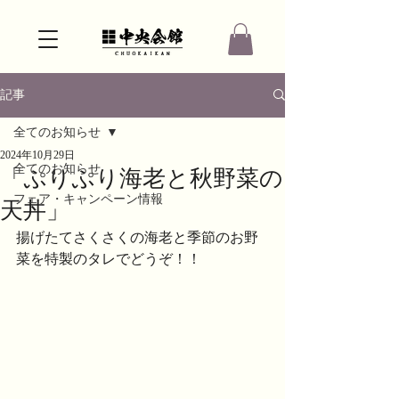
記事
全てのお知らせ
2024年10月29日
全てのお知らせ
「ぷりぷり海老と秋野菜の
フェア・キャンペーン情報
天丼」
揚げたてさくさくの海老と季節のお野
菜を特製のタレでどうぞ！！